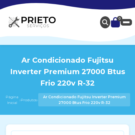
0
Ar Condicionado Fujitsu
Inverter Premium 27000 Btus
Frio 220v R-32
Página
Ar Condicionado Fujitsu Inverter Premium
›
›
Produtos
Inicial
27000 Btus Frio 220v R-32