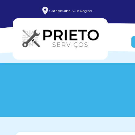
Carapicuíba SP e Região