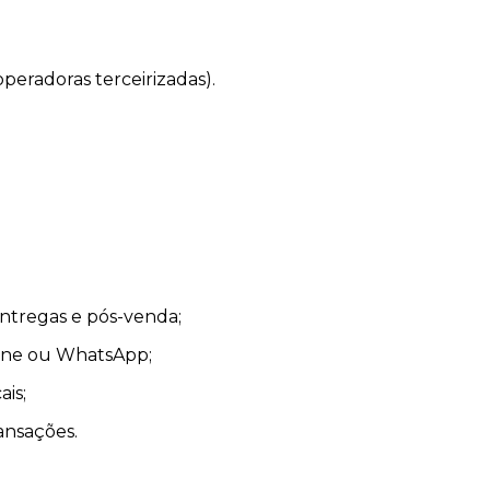
eradoras terceirizadas).
ntregas e pós-venda;
fone ou WhatsApp;
is;
ansações.