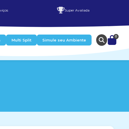
viços
Super Avaliada
0
a
Multi Split
Simule seu Ambiente