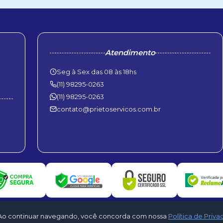
Atendimento
Seg à Sex das 08 às 18hs
(11) 98295-0263
(11) 98295-0263
contato@prietoservicos.com.br
to. Ao continuar navegando, você concorda com nossa
Política de Priv
Serviços Ar Condicionado. Todos os direitos reservados - Desenvolvido por
Clo